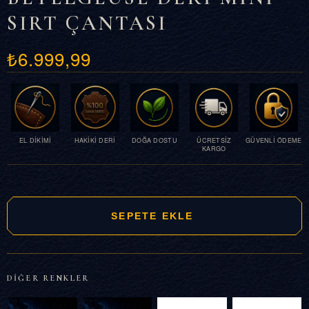
SIRT ÇANTASI
₺6.999,99
EL DİKİMİ
HAKİKİ DERİ
DOĞA DOSTU
ÜCRETSİZ
GÜVENLİ ÖDEME
KARGO
DİĞER RENKLER