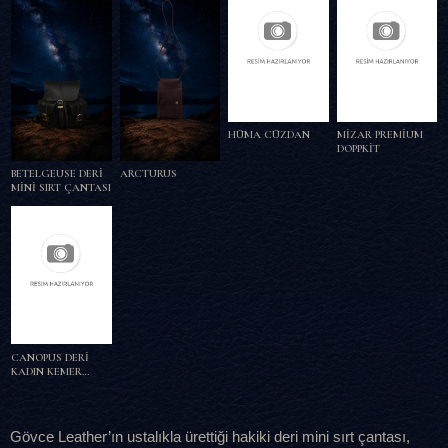
HÜMA CÜZDAN
MİZAR PREMİUM
DOPPKİT
BETELGEUSE DERİ
ARCTURUS
MİNİ SIRT ÇANTASI
CANOPUS DERİ
KADIN KEMER
BÜZGÜLÜ ÇANTA
Gövce Leather’ın ustalıkla ürettiği hakiki deri mini sırt çantası,