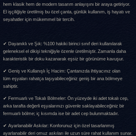
hem klasik hem de modern tasarım anlayışını bir araya getiriyor.
El işçiliğiyle üretilmiş bu özel çanta, günlük kullanım, iş hayatı ve
seyahatler için mükemmel bir tercih.
✔ Dayanıklı ve Şık: %100 hakiki birinci sınıf deri kullanılarak
geleneksel el dikişi tekniğiyle özenle üretilmiştir. Zamanla daha
karakteristik bir doku kazanarak eşsiz bir görünüme kavuşur.
✔ Geniş ve Kullanışlı İç Hacim: Çantanızda ihtiyacınız olan
tüm eşyaları rahatça taşıyabileceğiniz geniş bir ana bölmeye
sahiptir.
✔ Fermuarlı ve Tokalı Bölmeler: Ön yüzeyde iki adet tokalı cep,
arka tarafta değerli eşyalarınızı güvenle saklayabileceğiniz bir
fermuarlı bölme; iç kısımda ise bir adet cep bulunmaktadır.
✔ Ayarlanabilir Askılar: Konforunuz için özel tasarlanmış
ayarlanabilir deri omuz askıları ile uzun süre rahat kullanım sunar.