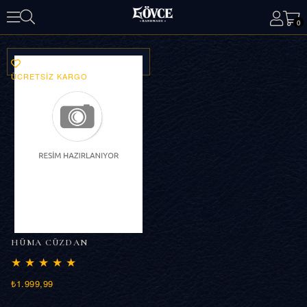
0
ÜCRETSIZ KARGO
HÜMA CÜZDAN
★
★
★
★
★
₺1.999,99